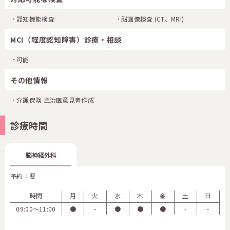
認知機能検査
脳画像検査
(CT、MRI)
MCI（軽度認知障害）診療・相談
可能
その他情報
介護保険 主治医意見書作成
診療時間
脳神経外科
予約：要
時間
月
火
水
木
金
土
日
09:00〜11:00
●
-
●
●
●
-
-