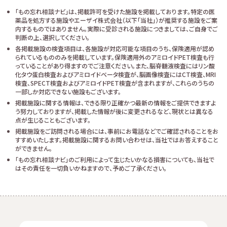
「もの忘れ相談ナビ」は、掲載許可を受けた施設を掲載しております。特定の医
薬品を処方する施設やエーザイ株式会社（以下「当社」）が推奨する施設をご案
内するものではありません。実際に受診される施設につきましては、ご自身でご
判断の上、選択してください。
各掲載施設の検査項目は、各施設が対応可能な項目のうち、保険適用が認め
られているもののみを掲載しています。保険適用外のアミロイドPET検査も行
っていることがあり得ますのでご注意ください。また、脳脊髄液検査にはリン酸
化タウ蛋白検査およびアミロイドベータ検査が、脳画像検査にはCT検査、MRI
検査、SPECT検査およびアミロイドPET検査が含まれますが、これらのうちの
一部しか対応できない施設もございます。
掲載施設に関する情報は、できる限り正確かつ最新の情報をご提供できますよ
う努力しておりますが、掲載した情報が後に変更されるなど、現状とは異なる
点が生じることもございます。
掲載施設をご訪問される場合には、事前にお電話などでご確認されることをお
すすめいたします。掲載施設に関するお問い合わせは、当社ではお答えすること
ができません。
「もの忘れ相談ナビ」のご利用によって生じたいかなる損害についても、当社で
はその責任を一切負いかねますので、予めご了承ください。