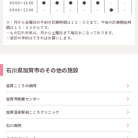
09:00〜16:00
●
●
●
●
●
-
-
09:00〜12:00
-
-
-
-
-
●
-
※・月から金曜日の午前の診療時間は１２：００まで、午後の診療開始時
間は１３：００からです。
・もの忘れ外来は、月から土曜日まで毎日おこなっております。
・受診の予約はできればお願いします。
石川県加賀市のその他の施設
加賀こころの病院
加賀市医療センター
加賀温泉駅前こころクリニック
石川病院