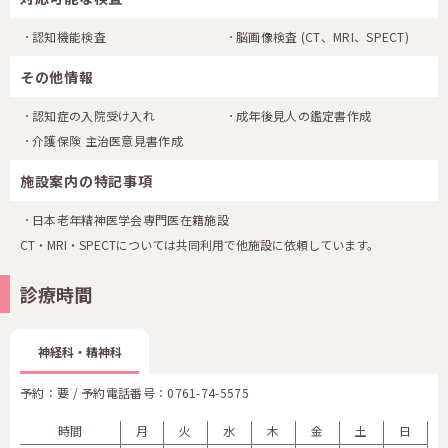
認知機能検査
脳画像検査
(CT、MRI、SPECT)
その他情報
認知症の入院受け入れ
成年後見人の鑑定書作成
介護保険 主治医意見書作成
施設案内の特記事項
日本老年精神医学会専門医在籍施設
CT・MRI・SPECTについては共同利用で他施設に依頼しています。
診療時間
神経科・精神科
予約：要 / 予約電話番号：
0761-74-5575
時間
月
火
水
木
金
土
日