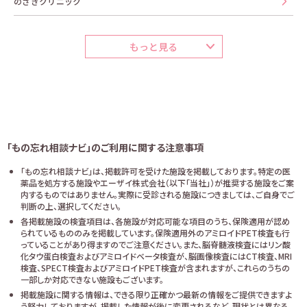
のざきクリニック
もっと見る
「もの忘れ相談ナビ」のご利用に関する注意事項
「もの忘れ相談ナビ」は、掲載許可を受けた施設を掲載しております。特定の医
薬品を処方する施設やエーザイ株式会社（以下「当社」）が推奨する施設をご案
内するものではありません。実際に受診される施設につきましては、ご自身でご
判断の上、選択してください。
各掲載施設の検査項目は、各施設が対応可能な項目のうち、保険適用が認め
られているもののみを掲載しています。保険適用外のアミロイドPET検査も行
っていることがあり得ますのでご注意ください。また、脳脊髄液検査にはリン酸
化タウ蛋白検査およびアミロイドベータ検査が、脳画像検査にはCT検査、MRI
検査、SPECT検査およびアミロイドPET検査が含まれますが、これらのうちの
一部しか対応できない施設もございます。
掲載施設に関する情報は、できる限り正確かつ最新の情報をご提供できますよ
う努力しておりますが、掲載した情報が後に変更されるなど、現状とは異なる