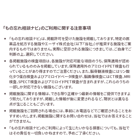
「もの忘れ相談ナビ」のご利用に関する注意事項
「もの忘れ相談ナビ」は、掲載許可を受けた施設を掲載しております。特定の医
薬品を処方する施設やエーザイ株式会社（以下「当社」）が推奨する施設をご案
内するものではありません。実際に受診される施設につきましては、ご自身でご
判断の上、選択してください。
各掲載施設の検査項目は、各施設が対応可能な項目のうち、保険適用が認め
られているもののみを掲載しています。保険適用外のアミロイドPET検査も行
っていることがあり得ますのでご注意ください。また、脳脊髄液検査にはリン酸
化タウ蛋白検査およびアミロイドベータ検査が、脳画像検査にはCT検査、MRI
検査、SPECT検査およびアミロイドPET検査が含まれますが、これらのうちの
一部しか対応できない施設もございます。
掲載施設に関する情報は、できる限り正確かつ最新の情報をご提供できますよ
う努力しておりますが、掲載した情報が後に変更されるなど、現状とは異なる
点が生じることもございます。
掲載施設をご訪問される場合には、事前にお電話などでご確認されることをお
すすめいたします。掲載施設に関するお問い合わせは、当社ではお答えすること
ができません。
「もの忘れ相談ナビ」のご利用によって生じたいかなる損害についても、当社で
はその責任を一切負いかねますので、予めご了承ください。