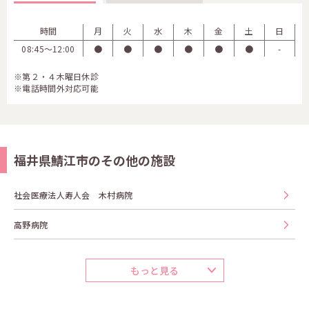
時間
月
火
水
木
金
土
日
08:45〜12:00
●
●
●
●
●
●
-
※第２・４木曜日休診
※電話時間外対応可能
福井県鯖江市のその他の施設
社会医療法人寿人会 木村病院
高野病院
もっと見る