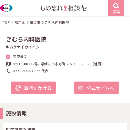
検索
TOP
福井県
鯖江市
きむら内科医院
きむら内科医院
キムラナイカイイン
医療機関
〒916-0033 福井県鯖江市中野町２５７－３－７（
地図
）
0778-54-0707
代表
電話をかける
公式サイトへ
施設情報
対応可能な検査