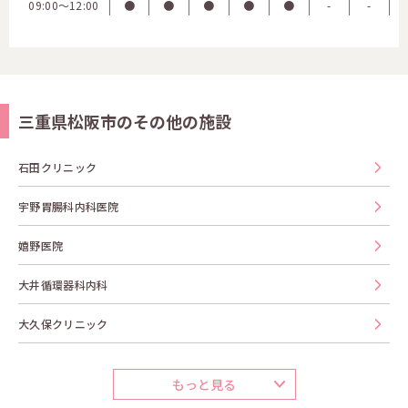
09:00〜12:00
●
●
●
●
●
-
-
三重県松阪市のその他の施設
石田クリニック
宇野胃腸科内科医院
嬉野医院
大井循環器科内科
大久保クリニック
もっと見る