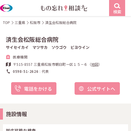
検索
TOP
三重県
松阪市
済生会松阪総合病院
済生会松阪総合病院
サイセイカイ マツサカ ソウゴウ ビヨウイン
医療機関
〒515-8557 三重県松阪市朝日町一区１５－６（
地図
）
0598-51-2626
代表
電話をかける
公式サイトへ
施設情報
対応可能な検査