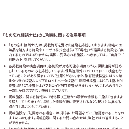
「もの忘れ相談ナビ」のご利用に関する注意事項
「もの忘れ相談ナビ」は、掲載許可を受けた施設を掲載しております。特定の医
薬品を処方する施設やエーザイ株式会社（以下「当社」）が推奨する施設をご案
内するものではありません。実際に受診される施設につきましては、ご自身でご
判断の上、選択してください。
各掲載施設の検査項目は、各施設が対応可能な項目のうち、保険適用が認め
られているもののみを掲載しています。保険適用外のアミロイドPET検査も行
っていることがあり得ますのでご注意ください。また、脳脊髄液検査にはリン酸
化タウ蛋白検査およびアミロイドベータ検査が、脳画像検査にはCT検査、MRI
検査、SPECT検査およびアミロイドPET検査が含まれますが、これらのうちの
一部しか対応できない施設もございます。
掲載施設に関する情報は、できる限り正確かつ最新の情報をご提供できますよ
う努力しておりますが、掲載した情報が後に変更されるなど、現状とは異なる
点が生じることもございます。
掲載施設をご訪問される場合には、事前にお電話などでご確認されることをお
すすめいたします。掲載施設に関するお問い合わせは、当社ではお答えすること
ができません。
「もの忘れ相談ナビ」のご利用によって生じたいかなる損害についても、当社で