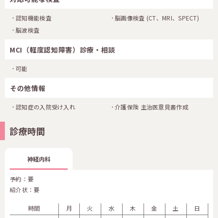
認知機能検査
脳画像検査
(CT、MRI、SPECT)
脳波検査
MCI（軽度認知障害）診療・相談
可能
その他情報
認知症の入院受け入れ
介護保険 主治医意見書作成
診療時間
神経内科
予約：要
紹介状：要
時間
月
火
水
木
金
土
日