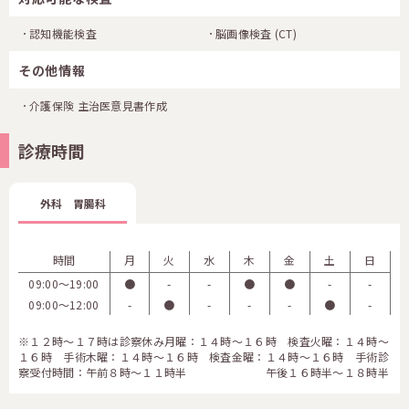
認知機能検査
脳画像検査
(CT)
その他情報
介護保険 主治医意見書作成
診療時間
外科 胃腸科
時間
月
火
水
木
金
土
日
09:00〜19:00
●
-
-
●
●
-
-
09:00〜12:00
-
●
-
-
-
●
-
※１２時～１７時は診察休み月曜：１４時～１６時 検査火曜：１４時～
１６時 手術木曜：１４時～１６時 検査金曜：１４時～１６時 手術診
察受付時間：午前８時～１１時半 午後１６時半～１８時半