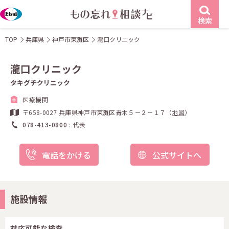
検索
TOP
兵庫県
神戸市東灘区
瀧口クリニック
瀧口クリニック
タキグチクリニック
医療機関
〒658-0027 兵庫県神戸市東灘区青木５－２－１７（
地図
）
078-413-0800
代表
電話をかける
公式サイトへ
施設情報
対応可能な検査