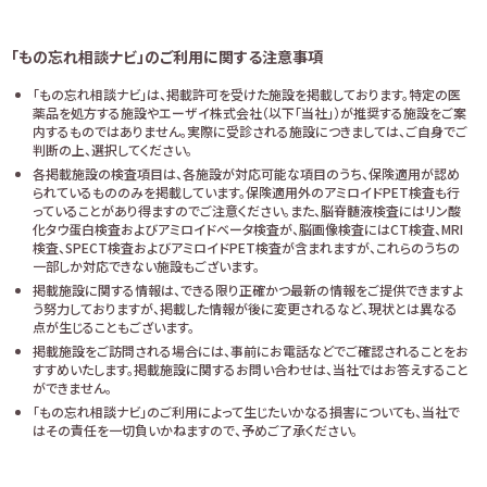
「もの忘れ相談ナビ」のご利用に関する注意事項
「もの忘れ相談ナビ」は、掲載許可を受けた施設を掲載しております。特定の医
薬品を処方する施設やエーザイ株式会社（以下「当社」）が推奨する施設をご案
内するものではありません。実際に受診される施設につきましては、ご自身でご
判断の上、選択してください。
各掲載施設の検査項目は、各施設が対応可能な項目のうち、保険適用が認め
られているもののみを掲載しています。保険適用外のアミロイドPET検査も行
っていることがあり得ますのでご注意ください。また、脳脊髄液検査にはリン酸
化タウ蛋白検査およびアミロイドベータ検査が、脳画像検査にはCT検査、MRI
検査、SPECT検査およびアミロイドPET検査が含まれますが、これらのうちの
一部しか対応できない施設もございます。
掲載施設に関する情報は、できる限り正確かつ最新の情報をご提供できますよ
う努力しておりますが、掲載した情報が後に変更されるなど、現状とは異なる
点が生じることもございます。
掲載施設をご訪問される場合には、事前にお電話などでご確認されることをお
すすめいたします。掲載施設に関するお問い合わせは、当社ではお答えすること
ができません。
「もの忘れ相談ナビ」のご利用によって生じたいかなる損害についても、当社で
はその責任を一切負いかねますので、予めご了承ください。