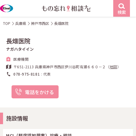
検索
TOP
兵庫県
神戸市西区
長畑医院
長畑医院
ナガハタイイン
医療機関
〒651-2113 兵庫県神戸市西区伊川谷町有瀬６６０－２（
地図
）
078-975-8181
代表
電話をかける
施設情報
MCI（軽度認知障害）診療・相談