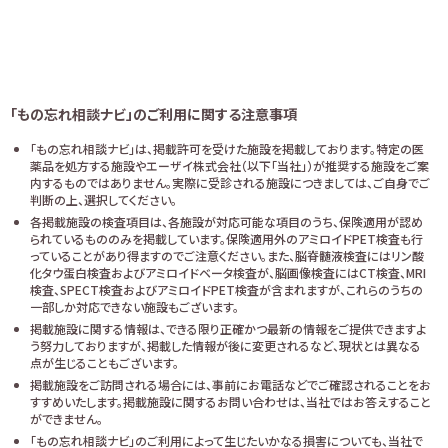
「もの忘れ相談ナビ」のご利用に関する注意事項
「もの忘れ相談ナビ」は、掲載許可を受けた施設を掲載しております。特定の医
薬品を処方する施設やエーザイ株式会社（以下「当社」）が推奨する施設をご案
内するものではありません。実際に受診される施設につきましては、ご自身でご
判断の上、選択してください。
各掲載施設の検査項目は、各施設が対応可能な項目のうち、保険適用が認め
られているもののみを掲載しています。保険適用外のアミロイドPET検査も行
っていることがあり得ますのでご注意ください。また、脳脊髄液検査にはリン酸
化タウ蛋白検査およびアミロイドベータ検査が、脳画像検査にはCT検査、MRI
検査、SPECT検査およびアミロイドPET検査が含まれますが、これらのうちの
一部しか対応できない施設もございます。
掲載施設に関する情報は、できる限り正確かつ最新の情報をご提供できますよ
う努力しておりますが、掲載した情報が後に変更されるなど、現状とは異なる
点が生じることもございます。
掲載施設をご訪問される場合には、事前にお電話などでご確認されることをお
すすめいたします。掲載施設に関するお問い合わせは、当社ではお答えすること
ができません。
「もの忘れ相談ナビ」のご利用によって生じたいかなる損害についても、当社で