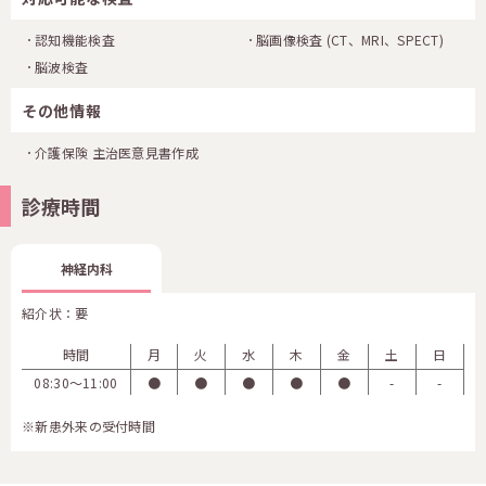
認知機能検査
脳画像検査
(CT、MRI、SPECT)
脳波検査
その他情報
介護保険 主治医意見書作成
診療時間
神経内科
紹介状：要
時間
月
火
水
木
金
土
日
08:30〜11:00
●
●
●
●
●
-
-
※新患外来の受付時間