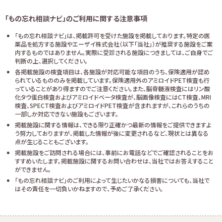
「もの忘れ相談ナビ」のご利用に関する注意事項
「もの忘れ相談ナビ」は、掲載許可を受けた施設を掲載しております。特定の医
薬品を処方する施設やエーザイ株式会社（以下「当社」）が推奨する施設をご案
内するものではありません。実際に受診される施設につきましては、ご自身でご
判断の上、選択してください。
各掲載施設の検査項目は、各施設が対応可能な項目のうち、保険適用が認め
られているもののみを掲載しています。保険適用外のアミロイドPET検査も行
っていることがあり得ますのでご注意ください。また、脳脊髄液検査にはリン酸
化タウ蛋白検査およびアミロイドベータ検査が、脳画像検査にはCT検査、MRI
検査、SPECT検査およびアミロイドPET検査が含まれますが、これらのうちの
一部しか対応できない施設もございます。
掲載施設に関する情報は、できる限り正確かつ最新の情報をご提供できますよ
う努力しておりますが、掲載した情報が後に変更されるなど、現状とは異なる
点が生じることもございます。
掲載施設をご訪問される場合には、事前にお電話などでご確認されることをお
すすめいたします。掲載施設に関するお問い合わせは、当社ではお答えすること
ができません。
「もの忘れ相談ナビ」のご利用によって生じたいかなる損害についても、当社で
はその責任を一切負いかねますので、予めご了承ください。