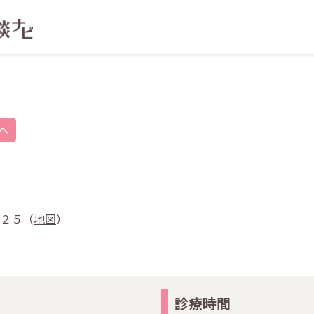
へ
４２５（
地図
）
診療時間