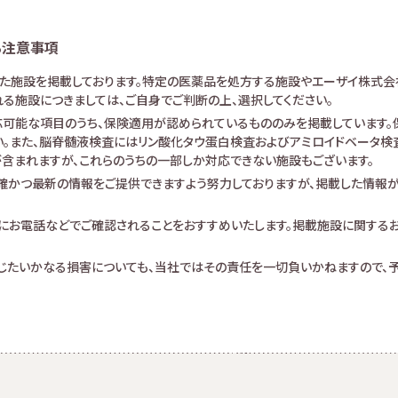
る注意事項
けた施設を掲載しております。特定の医薬品を処方する施設やエーザイ株式会
る施設につきましては、ご自身でご判断の上、選択してください。
可能な項目のうち、保険適用が認められているもののみを掲載しています。保
。また、脳脊髄液検査にはリン酸化タウ蛋白検査およびアミロイドベータ検査が
査が含まれますが、これらのうちの一部しか対応できない施設もございます。
確かつ最新の情報をご提供できますよう努力しておりますが、掲載した情報
にお電話などでご確認されることをおすすめいたします。掲載施設に関する
生じたいかなる損害についても、当社ではその責任を一切負いかねますので、予