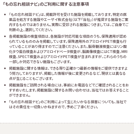
「もの忘れ相談ナビ」のご利用に関する注意事項
「もの忘れ相談ナビ」は、掲載許可を受けた施設を掲載しております。特定の医
薬品を処方する施設やエーザイ株式会社（以下「当社」）が推奨する施設をご案
内するものではありません。実際に受診される施設につきましては、ご自身でご
判断の上、選択してください。
各掲載施設の検査項目は、各施設が対応可能な項目のうち、保険適用が認め
られているもののみを掲載しています。保険適用外のアミロイドPET検査も行
っていることがあり得ますのでご注意ください。また、脳脊髄液検査にはリン酸
化タウ蛋白検査およびアミロイドベータ検査が、脳画像検査にはCT検査、MRI
検査、SPECT検査およびアミロイドPET検査が含まれますが、これらのうちの
一部しか対応できない施設もございます。
掲載施設に関する情報は、できる限り正確かつ最新の情報をご提供できますよ
う努力しておりますが、掲載した情報が後に変更されるなど、現状とは異なる
点が生じることもございます。
掲載施設をご訪問される場合には、事前にお電話などでご確認されることをお
すすめいたします。掲載施設に関するお問い合わせは、当社ではお答えすること
ができません。
「もの忘れ相談ナビ」のご利用によって生じたいかなる損害についても、当社で
はその責任を一切負いかねますので、予めご了承ください。