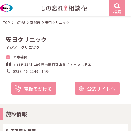
検索
TOP
山形県
南陽市
安日クリニック
安日クリニック
アジツ クリニツク
医療機関
〒999-2241 山形県南陽市郡山８７７－５（
地図
）
0238-40-2240
代表
電話をかける
公式サイトへ
施設情報
対応可能な検査