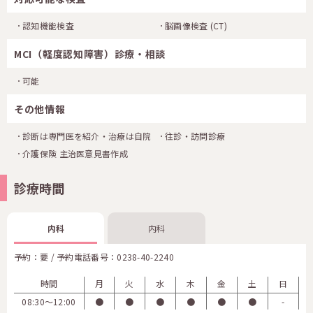
認知機能検査
脳画像検査
(CT)
MCI（軽度認知障害）診療・相談
可能
その他情報
診断は専門医を紹介・治療は自院
往診・訪問診療
介護保険 主治医意見書作成
診療時間
内科
内科
予約：要 / 予約電話番号：
0238-40-2240
時間
月
火
水
木
金
土
日
08:30〜12:00
●
●
●
●
●
●
-