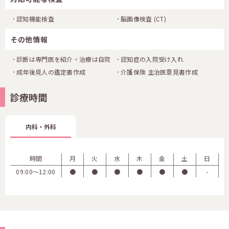
認知機能検査
脳画像検査
(CT)
その他情報
診断は専門医を紹介・治療は自院
認知症の入院受け入れ
成年後見人の鑑定書作成
介護保険 主治医意見書作成
診療時間
内科・外科
時間
月
火
水
木
金
土
日
09:00〜12:00
●
●
●
●
●
●
-