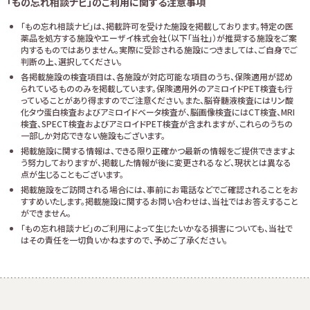
「もの忘れ相談ナビ」のご利用に関する注意事項
「もの忘れ相談ナビ」は、掲載許可を受けた施設を掲載しております。特定の医
薬品を処方する施設やエーザイ株式会社（以下「当社」）が推奨する施設をご案
内するものではありません。実際に受診される施設につきましては、ご自身でご
判断の上、選択してください。
各掲載施設の検査項目は、各施設が対応可能な項目のうち、保険適用が認め
られているもののみを掲載しています。保険適用外のアミロイドPET検査も行
っていることがあり得ますのでご注意ください。また、脳脊髄液検査にはリン酸
化タウ蛋白検査およびアミロイドベータ検査が、脳画像検査にはCT検査、MRI
検査、SPECT検査およびアミロイドPET検査が含まれますが、これらのうちの
一部しか対応できない施設もございます。
掲載施設に関する情報は、できる限り正確かつ最新の情報をご提供できますよ
う努力しておりますが、掲載した情報が後に変更されるなど、現状とは異なる
点が生じることもございます。
掲載施設をご訪問される場合には、事前にお電話などでご確認されることをお
すすめいたします。掲載施設に関するお問い合わせは、当社ではお答えすること
ができません。
「もの忘れ相談ナビ」のご利用によって生じたいかなる損害についても、当社で
はその責任を一切負いかねますので、予めご了承ください。