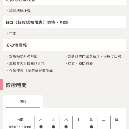
認知機能検査
MCI（軽度認知障害）診療・相談
可能
その他情報
診療時間外の対応
診断は専門医を紹介・治療は自院
認知症の入院受け入れ
往診・訪問診療
介護保険 主治医意見書作成
診療時間
内科
時間
月
火
水
木
金
土
日
09:00〜18:00
●
●
●
-
●
-
-