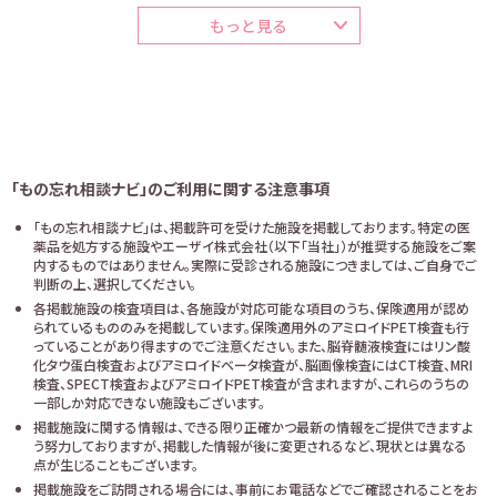
もっと見る
「もの忘れ相談ナビ」のご利用に関する注意事項
「もの忘れ相談ナビ」は、掲載許可を受けた施設を掲載しております。特定の医
薬品を処方する施設やエーザイ株式会社（以下「当社」）が推奨する施設をご案
内するものではありません。実際に受診される施設につきましては、ご自身でご
判断の上、選択してください。
各掲載施設の検査項目は、各施設が対応可能な項目のうち、保険適用が認め
られているもののみを掲載しています。保険適用外のアミロイドPET検査も行
っていることがあり得ますのでご注意ください。また、脳脊髄液検査にはリン酸
化タウ蛋白検査およびアミロイドベータ検査が、脳画像検査にはCT検査、MRI
検査、SPECT検査およびアミロイドPET検査が含まれますが、これらのうちの
一部しか対応できない施設もございます。
掲載施設に関する情報は、できる限り正確かつ最新の情報をご提供できますよ
う努力しておりますが、掲載した情報が後に変更されるなど、現状とは異なる
点が生じることもございます。
掲載施設をご訪問される場合には、事前にお電話などでご確認されることをお