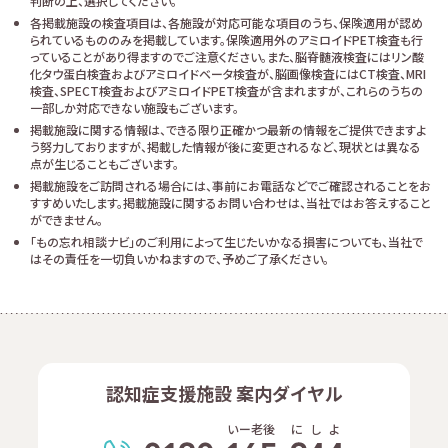
判断の上、選択してください。
各掲載施設の検査項目は、各施設が対応可能な項目のうち、保険適用が認め
られているもののみを掲載しています。保険適用外のアミロイドPET検査も行
っていることがあり得ますのでご注意ください。また、脳脊髄液検査にはリン酸
化タウ蛋白検査およびアミロイドベータ検査が、脳画像検査にはCT検査、MRI
検査、SPECT検査およびアミロイドPET検査が含まれますが、これらのうちの
一部しか対応できない施設もございます。
掲載施設に関する情報は、できる限り正確かつ最新の情報をご提供できますよ
う努力しておりますが、掲載した情報が後に変更されるなど、現状とは異なる
点が生じることもございます。
掲載施設をご訪問される場合には、事前にお電話などでご確認されることをお
すすめいたします。掲載施設に関するお問い合わせは、当社ではお答えすること
ができません。
「もの忘れ相談ナビ」のご利用によって生じたいかなる損害についても、当社で
はその責任を一切負いかねますので、予めご了承ください。
認知症支援施設 案内ダイヤル
いー老後
に
し
よ