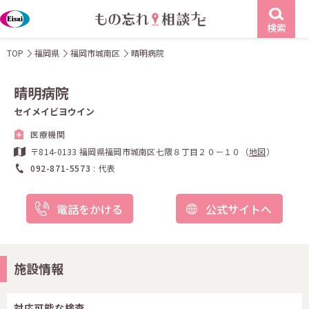
検索
TOP
福岡県
福岡市城南区
晴明病院
晴明病院
セイメイビヨウイン
医療機関
〒814-0133 福岡県福岡市城南区七隈８丁目２０－１０（
地図
）
092-871-5573
代表
電話をかける
公式サイトへ
施設情報
対応可能な検査