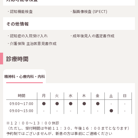
認知機能検査
脳画像検査
(SPECT)
その他情報
認知症の入院受け入れ
成年後見人の鑑定書作成
介護保険 主治医意見書作成
診療時間
精神科・心療内科・内科
時間
月
火
水
木
金
土
日
09:00〜17:00
●
●
●
●
●
-
-
09:00〜15:00
-
-
-
-
-
●
-
※１２：００～１３：００休診
（ただし、受付時間は午前１１：３０、午後１６：００までとなります）
予約制ではございませんが、新患の方は事前にご連絡ください