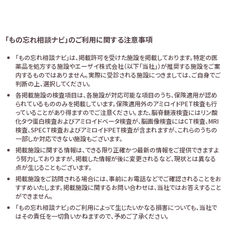
「もの忘れ相談ナビ」のご利用に関する注意事項
「もの忘れ相談ナビ」は、掲載許可を受けた施設を掲載しております。特定の医
薬品を処方する施設やエーザイ株式会社（以下「当社」）が推奨する施設をご案
内するものではありません。実際に受診される施設につきましては、ご自身でご
判断の上、選択してください。
各掲載施設の検査項目は、各施設が対応可能な項目のうち、保険適用が認め
られているもののみを掲載しています。保険適用外のアミロイドPET検査も行
っていることがあり得ますのでご注意ください。また、脳脊髄液検査にはリン酸
化タウ蛋白検査およびアミロイドベータ検査が、脳画像検査にはCT検査、MRI
検査、SPECT検査およびアミロイドPET検査が含まれますが、これらのうちの
一部しか対応できない施設もございます。
掲載施設に関する情報は、できる限り正確かつ最新の情報をご提供できますよ
う努力しておりますが、掲載した情報が後に変更されるなど、現状とは異なる
点が生じることもございます。
掲載施設をご訪問される場合には、事前にお電話などでご確認されることをお
すすめいたします。掲載施設に関するお問い合わせは、当社ではお答えすること
ができません。
「もの忘れ相談ナビ」のご利用によって生じたいかなる損害についても、当社で
はその責任を一切負いかねますので、予めご了承ください。