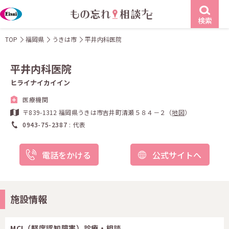
検索
TOP
福岡県
うきは市
平井内科医院
平井内科医院
ヒライナイカイイン
医療機関
〒839-1312 福岡県うきは市吉井町清瀬５８４－２（
地図
）
0943-75-2387
代表
電話をかける
公式サイトへ
施設情報
MCI（軽度認知障害）診療・相談