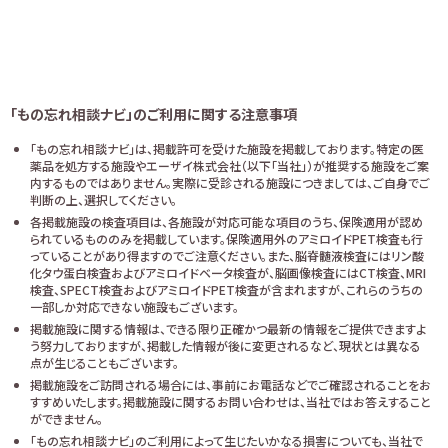
「もの忘れ相談ナビ」のご利用に関する注意事項
「もの忘れ相談ナビ」は、掲載許可を受けた施設を掲載しております。特定の医
薬品を処方する施設やエーザイ株式会社（以下「当社」）が推奨する施設をご案
内するものではありません。実際に受診される施設につきましては、ご自身でご
判断の上、選択してください。
各掲載施設の検査項目は、各施設が対応可能な項目のうち、保険適用が認め
られているもののみを掲載しています。保険適用外のアミロイドPET検査も行
っていることがあり得ますのでご注意ください。また、脳脊髄液検査にはリン酸
化タウ蛋白検査およびアミロイドベータ検査が、脳画像検査にはCT検査、MRI
検査、SPECT検査およびアミロイドPET検査が含まれますが、これらのうちの
一部しか対応できない施設もございます。
掲載施設に関する情報は、できる限り正確かつ最新の情報をご提供できますよ
う努力しておりますが、掲載した情報が後に変更されるなど、現状とは異なる
点が生じることもございます。
掲載施設をご訪問される場合には、事前にお電話などでご確認されることをお
すすめいたします。掲載施設に関するお問い合わせは、当社ではお答えすること
ができません。
「もの忘れ相談ナビ」のご利用によって生じたいかなる損害についても、当社で