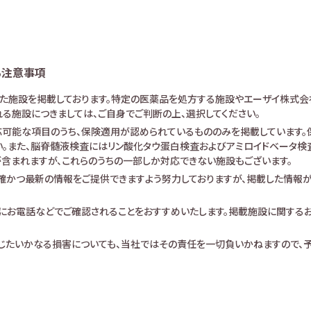
る注意事項
けた施設を掲載しております。特定の医薬品を処方する施設やエーザイ株式会
る施設につきましては、ご自身でご判断の上、選択してください。
可能な項目のうち、保険適用が認められているもののみを掲載しています。保
。また、脳脊髄液検査にはリン酸化タウ蛋白検査およびアミロイドベータ検査が
査が含まれますが、これらのうちの一部しか対応できない施設もございます。
確かつ最新の情報をご提供できますよう努力しておりますが、掲載した情報
にお電話などでご確認されることをおすすめいたします。掲載施設に関する
生じたいかなる損害についても、当社ではその責任を一切負いかねますので、予