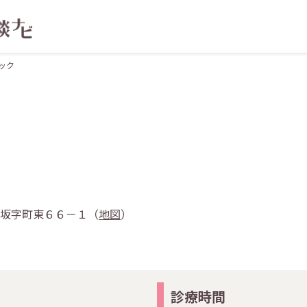
ック
迫真坂字町東６６－１（
地図
）
診療時間