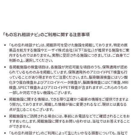
「もの忘れ相談ナビ」のご利用に関する注意事項
「もの忘れ相談ナビ」は、掲載許可を受けた施設を掲載しております。特定の医
薬品を処方する施設やエーザイ株式会社（以下「当社」）が推奨する施設をご案
内するものではありません。実際に受診される施設につきましては、ご自身でご
判断の上、選択してください。
各掲載施設の検査項目は、各施設が対応可能な項目のうち、保険適用が認め
られているもののみを掲載しています。保険適用外のアミロイドPET検査も行
っていることがあり得ますのでご注意ください。また、脳脊髄液検査にはリン酸
化タウ蛋白検査およびアミロイドベータ検査が、脳画像検査にはCT検査、MRI
検査、SPECT検査およびアミロイドPET検査が含まれますが、これらのうちの
一部しか対応できない施設もございます。
掲載施設に関する情報は、できる限り正確かつ最新の情報をご提供できますよ
う努力しておりますが、掲載した情報が後に変更されるなど、現状とは異なる
点が生じることもございます。
掲載施設をご訪問される場合には、事前にお電話などでご確認されることをお
すすめいたします。掲載施設に関するお問い合わせは、当社ではお答えすること
ができません。
「もの忘れ相談ナビ」のご利用によって生じたいかなる損害についても、当社で