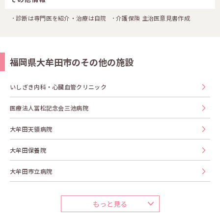
診断は専門医を紹介・治療は自院
介護保険 主治医意見書作成
福岡県大牟田市のその他の施設
いしざき内科・心臓血管クリニック
医療法人冨松記念会三池病院
大牟田天領病院
大牟田保養院
大牟田市立病院
もっと見る