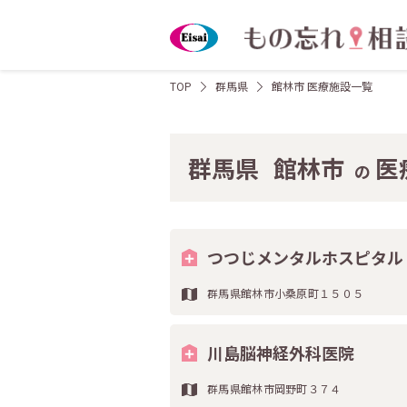
TOP
群馬県
館林市 医療施設一覧
群馬県
館林市
医
の
つつじメンタルホスピタル
群馬県館林市小桑原町１５０５
川島脳神経外科医院
群馬県館林市岡野町３７４