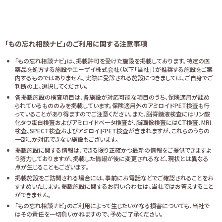
「もの忘れ相談ナビ」のご利用に関する注意事項
「もの忘れ相談ナビ」は、掲載許可を受けた施設を掲載しております。特定の医
薬品を処方する施設やエーザイ株式会社（以下「当社」）が推奨する施設をご案
内するものではありません。実際に受診される施設につきましては、ご自身でご
判断の上、選択してください。
各掲載施設の検査項目は、各施設が対応可能な項目のうち、保険適用が認め
られているもののみを掲載しています。保険適用外のアミロイドPET検査も行
っていることがあり得ますのでご注意ください。また、脳脊髄液検査にはリン酸
化タウ蛋白検査およびアミロイドベータ検査が、脳画像検査にはCT検査、MRI
検査、SPECT検査およびアミロイドPET検査が含まれますが、これらのうちの
一部しか対応できない施設もございます。
掲載施設に関する情報は、できる限り正確かつ最新の情報をご提供できますよ
う努力しておりますが、掲載した情報が後に変更されるなど、現状とは異なる
点が生じることもございます。
掲載施設をご訪問される場合には、事前にお電話などでご確認されることをお
すすめいたします。掲載施設に関するお問い合わせは、当社ではお答えすること
ができません。
「もの忘れ相談ナビ」のご利用によって生じたいかなる損害についても、当社で
はその責任を一切負いかねますので、予めご了承ください。