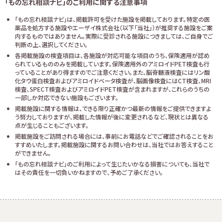
「もの忘れ相談ナビ」のご利用に関する注意事項
「もの忘れ相談ナビ」は、掲載許可を受けた施設を掲載しております。特定の医
薬品を処方する施設やエーザイ株式会社（以下「当社」）が推奨する施設をご案
内するものではありません。実際に受診される施設につきましては、ご自身でご
判断の上、選択してください。
各掲載施設の検査項目は、各施設が対応可能な項目のうち、保険適用が認め
られているもののみを掲載しています。保険適用外のアミロイドPET検査も行
っていることがあり得ますのでご注意ください。また、脳脊髄液検査にはリン酸
化タウ蛋白検査およびアミロイドベータ検査が、脳画像検査にはCT検査、MRI
検査、SPECT検査およびアミロイドPET検査が含まれますが、これらのうちの
一部しか対応できない施設もございます。
掲載施設に関する情報は、できる限り正確かつ最新の情報をご提供できますよ
う努力しておりますが、掲載した情報が後に変更されるなど、現状とは異なる
点が生じることもございます。
掲載施設をご訪問される場合には、事前にお電話などでご確認されることをお
すすめいたします。掲載施設に関するお問い合わせは、当社ではお答えすること
ができません。
「もの忘れ相談ナビ」のご利用によって生じたいかなる損害についても、当社で
はその責任を一切負いかねますので、予めご了承ください。