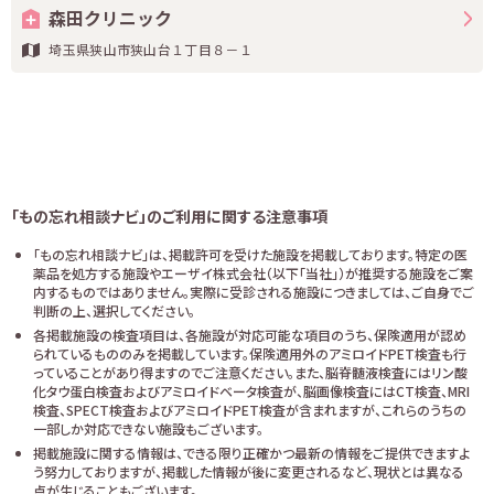
森田クリニック
埼玉県狭山市狭山台１丁目８－１
「もの忘れ相談ナビ」のご利用に関する注意事項
「もの忘れ相談ナビ」は、掲載許可を受けた施設を掲載しております。特定の医
薬品を処方する施設やエーザイ株式会社（以下「当社」）が推奨する施設をご案
内するものではありません。実際に受診される施設につきましては、ご自身でご
判断の上、選択してください。
各掲載施設の検査項目は、各施設が対応可能な項目のうち、保険適用が認め
られているもののみを掲載しています。保険適用外のアミロイドPET検査も行
っていることがあり得ますのでご注意ください。また、脳脊髄液検査にはリン酸
化タウ蛋白検査およびアミロイドベータ検査が、脳画像検査にはCT検査、MRI
検査、SPECT検査およびアミロイドPET検査が含まれますが、これらのうちの
一部しか対応できない施設もございます。
掲載施設に関する情報は、できる限り正確かつ最新の情報をご提供できますよ
う努力しておりますが、掲載した情報が後に変更されるなど、現状とは異なる
点が生じることもございます。