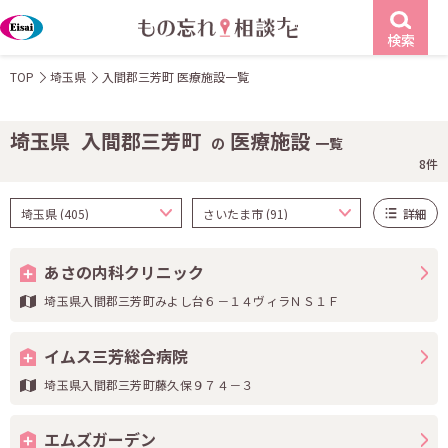
検索
TOP
埼玉県
入間郡三芳町 医療施設一覧
埼玉県
入間郡三芳町
医療施設
の
一覧
8件
詳細
あさの内科クリニック
埼玉県入間郡三芳町みよし台６－１４ヴィラＮＳ１Ｆ
イムス三芳総合病院
埼玉県入間郡三芳町藤久保９７４－３
エムズガーデン