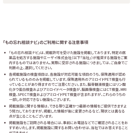
「もの忘れ相談ナビ」のご利用に関する注意事項
「もの忘れ相談ナビ」は、掲載許可を受けた施設を掲載しております。特定の医
薬品を処方する施設やエーザイ株式会社（以下「当社」）が推奨する施設をご案
内するものではありません。実際に受診される施設につきましては、ご自身でご
判断の上、選択してください。
各掲載施設の検査項目は、各施設が対応可能な項目のうち、保険適用が認め
られているもののみを掲載しています。保険適用外のアミロイドPET検査も行
っていることがあり得ますのでご注意ください。また、脳脊髄液検査にはリン酸
化タウ蛋白検査およびアミロイドベータ検査が、脳画像検査にはCT検査、MRI
検査、SPECT検査およびアミロイドPET検査が含まれますが、これらのうちの
一部しか対応できない施設もございます。
掲載施設に関する情報は、できる限り正確かつ最新の情報をご提供できますよ
う努力しておりますが、掲載した情報が後に変更されるなど、現状とは異なる
点が生じることもございます。
掲載施設をご訪問される場合には、事前にお電話などでご確認されることをお
すすめいたします。掲載施設に関するお問い合わせは、当社ではお答えすること
ができません。