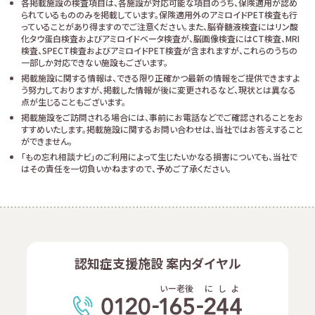
各掲載施設の検査項目は、各施設が対応可能な項目のうち、保険適用が認め
られているもののみを掲載しています。保険適用外のアミロイドPET検査も行
っていることがあり得ますのでご注意ください。また、脳脊髄液検査にはリン酸
化タウ蛋白検査およびアミロイドベータ検査が、脳画像検査にはCT検査、MRI
検査、SPECT検査およびアミロイドPET検査が含まれますが、これらのうちの
一部しか対応できない施設もございます。
掲載施設に関する情報は、できる限り正確かつ最新の情報をご提供できますよ
う努力しておりますが、掲載した情報が後に変更されるなど、現状とは異なる
点が生じることもございます。
掲載施設をご訪問される場合には、事前にお電話などでご確認されることをお
すすめいたします。掲載施設に関するお問い合わせは、当社ではお答えすること
ができません。
「もの忘れ相談ナビ」のご利用によって生じたいかなる損害についても、当社で
はその責任を一切負いかねますので、予めご了承ください。
認知症支援施設 案内ダイヤル
いー老後
に
し
よ