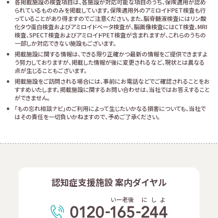
各掲載施設の検査項目は、各施設が対応可能な項目のうち、保険適用が認め
られているもののみを掲載しています。保険適用外のアミロイドPET検査も行
っていることがあり得ますのでご注意ください。また、脳脊髄液検査にはリン酸
化タウ蛋白検査およびアミロイドベータ検査が、脳画像検査にはCT検査、MRI
検査、SPECT検査およびアミロイドPET検査が含まれますが、これらのうちの
一部しか対応できない施設もございます。
掲載施設に関する情報は、できる限り正確かつ最新の情報をご提供できますよ
う努力しておりますが、掲載した情報が後に変更されるなど、現状とは異なる
点が生じることもございます。
掲載施設をご訪問される場合には、事前にお電話などでご確認されることをお
すすめいたします。掲載施設に関するお問い合わせは、当社ではお答えすること
ができません。
「もの忘れ相談ナビ」のご利用によって生じたいかなる損害についても、当社で
はその責任を一切負いかねますので、予めご了承ください。
認知症支援施設 案内ダイヤル
いー老後
に
し
よ