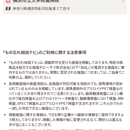
横浜市立大学附属病院
神奈川県横浜市金沢区福浦３丁目９
「もの忘れ相談ナビ」のご利用に関する注意事項
「もの忘れ相談ナビ」は、掲載許可を受けた施設を掲載しております。特定の医
薬品を処方する施設やエーザイ株式会社（以下「当社」）が推奨する施設をご案
内するものではありません。実際に受診される施設につきましては、ご自身でご
判断の上、選択してください。
各掲載施設の検査項目は、各施設が対応可能な項目のうち、保険適用が認め
られているもののみを掲載しています。保険適用外のアミロイドPET検査も行
っていることがあり得ますのでご注意ください。また、脳脊髄液検査にはリン酸
化タウ蛋白検査およびアミロイドベータ検査が、脳画像検査にはCT検査、MRI
検査、SPECT検査およびアミロイドPET検査が含まれますが、これらのうちの
一部しか対応できない施設もございます。
掲載施設に関する情報は、できる限り正確かつ最新の情報をご提供できますよ
う努力しておりますが、掲載した情報が後に変更されるなど、現状とは異なる
点が生じることもございます。