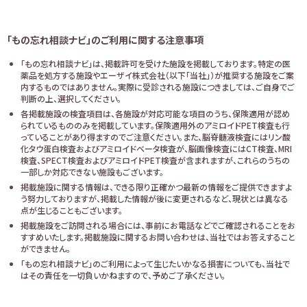
「もの忘れ相談ナビ」のご利用に関する注意事項
「もの忘れ相談ナビ」は、掲載許可を受けた施設を掲載しております。特定の医
薬品を処方する施設やエーザイ株式会社（以下「当社」）が推奨する施設をご案
内するものではありません。実際に受診される施設につきましては、ご自身でご
判断の上、選択してください。
各掲載施設の検査項目は、各施設が対応可能な項目のうち、保険適用が認め
られているもののみを掲載しています。保険適用外のアミロイドPET検査も行
っていることがあり得ますのでご注意ください。また、脳脊髄液検査にはリン酸
化タウ蛋白検査およびアミロイドベータ検査が、脳画像検査にはCT検査、MRI
検査、SPECT検査およびアミロイドPET検査が含まれますが、これらのうちの
一部しか対応できない施設もございます。
掲載施設に関する情報は、できる限り正確かつ最新の情報をご提供できますよ
う努力しておりますが、掲載した情報が後に変更されるなど、現状とは異なる
点が生じることもございます。
掲載施設をご訪問される場合には、事前にお電話などでご確認されることをお
すすめいたします。掲載施設に関するお問い合わせは、当社ではお答えすること
ができません。
「もの忘れ相談ナビ」のご利用によって生じたいかなる損害についても、当社で
はその責任を一切負いかねますので、予めご了承ください。