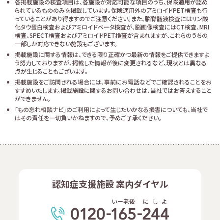
各掲載施設の検査項目は、各施設が対応可能な項目のうち、保険適用が認め
られているもののみを掲載しています。保険適用外のアミロイドPET検査も行
っていることがあり得ますのでご注意ください。また、脳脊髄液検査にはリン酸
化タウ蛋白検査およびアミロイドベータ検査が、脳画像検査にはCT検査、MRI
検査、SPECT検査およびアミロイドPET検査が含まれますが、これらのうちの
一部しか対応できない施設もございます。
掲載施設に関する情報は、できる限り正確かつ最新の情報をご提供できますよ
う努力しておりますが、掲載した情報が後に変更されるなど、現状とは異なる
点が生じることもございます。
掲載施設をご訪問される場合には、事前にお電話などでご確認されることをお
すすめいたします。掲載施設に関するお問い合わせは、当社ではお答えすること
ができません。
「もの忘れ相談ナビ」のご利用によって生じたいかなる損害についても、当社で
はその責任を一切負いかねますので、予めご了承ください。
認知症支援施設 案内ダイヤル
いー老後
に
し
よ