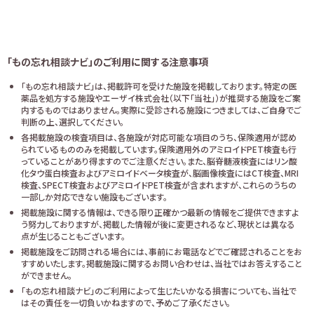
「もの忘れ相談ナビ」のご利用に関する注意事項
「もの忘れ相談ナビ」は、掲載許可を受けた施設を掲載しております。特定の医
薬品を処方する施設やエーザイ株式会社（以下「当社」）が推奨する施設をご案
内するものではありません。実際に受診される施設につきましては、ご自身でご
判断の上、選択してください。
各掲載施設の検査項目は、各施設が対応可能な項目のうち、保険適用が認め
られているもののみを掲載しています。保険適用外のアミロイドPET検査も行
っていることがあり得ますのでご注意ください。また、脳脊髄液検査にはリン酸
化タウ蛋白検査およびアミロイドベータ検査が、脳画像検査にはCT検査、MRI
検査、SPECT検査およびアミロイドPET検査が含まれますが、これらのうちの
一部しか対応できない施設もございます。
掲載施設に関する情報は、できる限り正確かつ最新の情報をご提供できますよ
う努力しておりますが、掲載した情報が後に変更されるなど、現状とは異なる
点が生じることもございます。
掲載施設をご訪問される場合には、事前にお電話などでご確認されることをお
すすめいたします。掲載施設に関するお問い合わせは、当社ではお答えすること
ができません。
「もの忘れ相談ナビ」のご利用によって生じたいかなる損害についても、当社で
はその責任を一切負いかねますので、予めご了承ください。