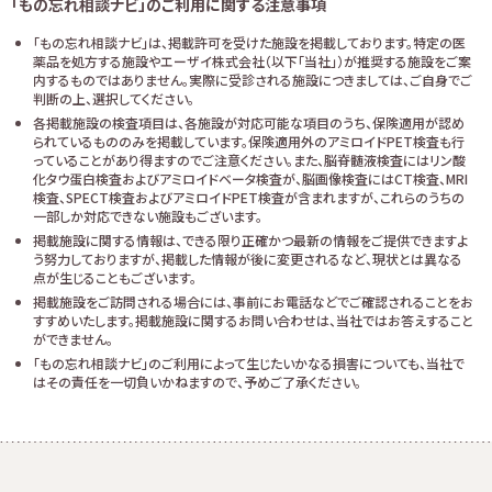
「もの忘れ相談ナビ」のご利用に関する注意事項
「もの忘れ相談ナビ」は、掲載許可を受けた施設を掲載しております。特定の医
薬品を処方する施設やエーザイ株式会社（以下「当社」）が推奨する施設をご案
内するものではありません。実際に受診される施設につきましては、ご自身でご
判断の上、選択してください。
各掲載施設の検査項目は、各施設が対応可能な項目のうち、保険適用が認め
られているもののみを掲載しています。保険適用外のアミロイドPET検査も行
っていることがあり得ますのでご注意ください。また、脳脊髄液検査にはリン酸
化タウ蛋白検査およびアミロイドベータ検査が、脳画像検査にはCT検査、MRI
検査、SPECT検査およびアミロイドPET検査が含まれますが、これらのうちの
一部しか対応できない施設もございます。
掲載施設に関する情報は、できる限り正確かつ最新の情報をご提供できますよ
う努力しておりますが、掲載した情報が後に変更されるなど、現状とは異なる
点が生じることもございます。
掲載施設をご訪問される場合には、事前にお電話などでご確認されることをお
すすめいたします。掲載施設に関するお問い合わせは、当社ではお答えすること
ができません。
「もの忘れ相談ナビ」のご利用によって生じたいかなる損害についても、当社で
はその責任を一切負いかねますので、予めご了承ください。