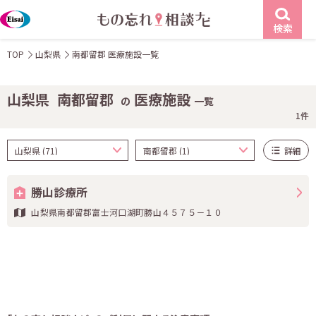
検索
TOP
山梨県
南都留郡 医療施設一覧
山梨県
南都留郡
医療施設
の
一覧
1件
詳細
勝山診療所
山梨県南都留郡富士河口湖町勝山４５７５－１０