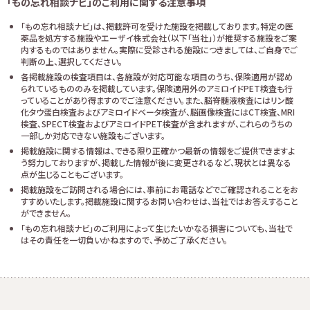
「もの忘れ相談ナビ」のご利用に関する注意事項
「もの忘れ相談ナビ」は、掲載許可を受けた施設を掲載しております。特定の医
薬品を処方する施設やエーザイ株式会社（以下「当社」）が推奨する施設をご案
内するものではありません。実際に受診される施設につきましては、ご自身でご
判断の上、選択してください。
各掲載施設の検査項目は、各施設が対応可能な項目のうち、保険適用が認め
られているもののみを掲載しています。保険適用外のアミロイドPET検査も行
っていることがあり得ますのでご注意ください。また、脳脊髄液検査にはリン酸
化タウ蛋白検査およびアミロイドベータ検査が、脳画像検査にはCT検査、MRI
検査、SPECT検査およびアミロイドPET検査が含まれますが、これらのうちの
一部しか対応できない施設もございます。
掲載施設に関する情報は、できる限り正確かつ最新の情報をご提供できますよ
う努力しておりますが、掲載した情報が後に変更されるなど、現状とは異なる
点が生じることもございます。
掲載施設をご訪問される場合には、事前にお電話などでご確認されることをお
すすめいたします。掲載施設に関するお問い合わせは、当社ではお答えすること
ができません。
「もの忘れ相談ナビ」のご利用によって生じたいかなる損害についても、当社で
はその責任を一切負いかねますので、予めご了承ください。