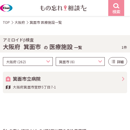
検索
TOP
大阪府
箕面市 医療施設一覧
アミロイドβ検査
大阪府
箕面市
医療施設
の
一覧
1件
詳細
箕面市立病院
大阪府箕面市萱野5丁目7-1