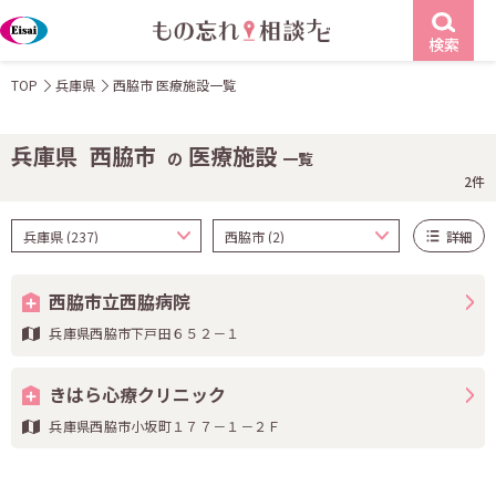
検索
TOP
兵庫県
西脇市 医療施設一覧
兵庫県
西脇市
医療施設
の
一覧
2件
詳細
西脇市立西脇病院
兵庫県西脇市下戸田６５２－１
きはら心療クリニック
兵庫県西脇市小坂町１７７－１－２Ｆ