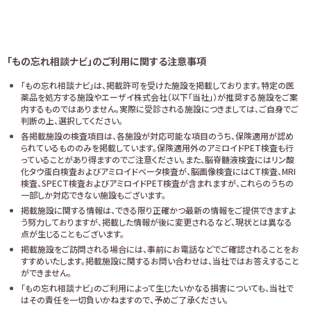
「もの忘れ相談ナビ」のご利用に関する注意事項
「もの忘れ相談ナビ」は、掲載許可を受けた施設を掲載しております。特定の医
薬品を処方する施設やエーザイ株式会社（以下「当社」）が推奨する施設をご案
内するものではありません。実際に受診される施設につきましては、ご自身でご
判断の上、選択してください。
各掲載施設の検査項目は、各施設が対応可能な項目のうち、保険適用が認め
られているもののみを掲載しています。保険適用外のアミロイドPET検査も行
っていることがあり得ますのでご注意ください。また、脳脊髄液検査にはリン酸
化タウ蛋白検査およびアミロイドベータ検査が、脳画像検査にはCT検査、MRI
検査、SPECT検査およびアミロイドPET検査が含まれますが、これらのうちの
一部しか対応できない施設もございます。
掲載施設に関する情報は、できる限り正確かつ最新の情報をご提供できますよ
う努力しておりますが、掲載した情報が後に変更されるなど、現状とは異なる
点が生じることもございます。
掲載施設をご訪問される場合には、事前にお電話などでご確認されることをお
すすめいたします。掲載施設に関するお問い合わせは、当社ではお答えすること
ができません。
「もの忘れ相談ナビ」のご利用によって生じたいかなる損害についても、当社で
はその責任を一切負いかねますので、予めご了承ください。