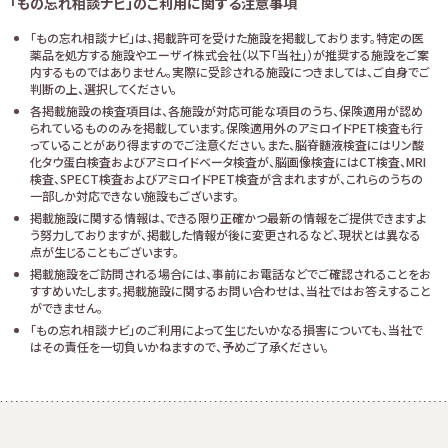
「もの忘れ相談ナビ」のご利用に関する注意事項
「もの忘れ相談ナビ」は、掲載許可を受けた施設を掲載しております。特定の医
薬品を処方する施設やエーザイ株式会社（以下「当社」）が推奨する施設をご案
内するものではありません。実際に受診される施設につきましては、ご自身でご
判断の上、選択してください。
各掲載施設の検査項目は、各施設が対応可能な項目のうち、保険適用が認め
られているもののみを掲載しています。保険適用外のアミロイドPET検査も行
っていることがあり得ますのでご注意ください。また、脳脊髄液検査にはリン酸
化タウ蛋白検査およびアミロイドベータ検査が、脳画像検査にはCT検査、MRI
検査、SPECT検査およびアミロイドPET検査が含まれますが、これらのうちの
一部しか対応できない施設もございます。
掲載施設に関する情報は、できる限り正確かつ最新の情報をご提供できますよ
う努力しておりますが、掲載した情報が後に変更されるなど、現状とは異なる
点が生じることもございます。
掲載施設をご訪問される場合には、事前にお電話などでご確認されることをお
すすめいたします。掲載施設に関するお問い合わせは、当社ではお答えすること
ができません。
「もの忘れ相談ナビ」のご利用によって生じたいかなる損害についても、当社で
はその責任を一切負いかねますので、予めご了承ください。