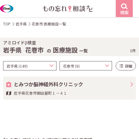
検索
TOP
岩手県
花巻市 医療施設一覧
アミロイドβ検査
岩手県
花巻市
医療施設
の
一覧
1件
詳細
とみつか脳神経外科クリニック
岩手県花巻市御田屋町１－４１