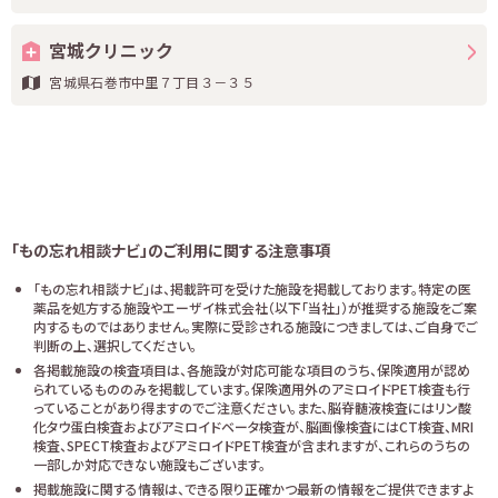
宮城クリニック
宮城県石巻市中里７丁目３－３５
「もの忘れ相談ナビ」のご利用に関する注意事項
「もの忘れ相談ナビ」は、掲載許可を受けた施設を掲載しております。特定の医
薬品を処方する施設やエーザイ株式会社（以下「当社」）が推奨する施設をご案
内するものではありません。実際に受診される施設につきましては、ご自身でご
判断の上、選択してください。
各掲載施設の検査項目は、各施設が対応可能な項目のうち、保険適用が認め
られているもののみを掲載しています。保険適用外のアミロイドPET検査も行
っていることがあり得ますのでご注意ください。また、脳脊髄液検査にはリン酸
化タウ蛋白検査およびアミロイドベータ検査が、脳画像検査にはCT検査、MRI
検査、SPECT検査およびアミロイドPET検査が含まれますが、これらのうちの
一部しか対応できない施設もございます。
掲載施設に関する情報は、できる限り正確かつ最新の情報をご提供できますよ