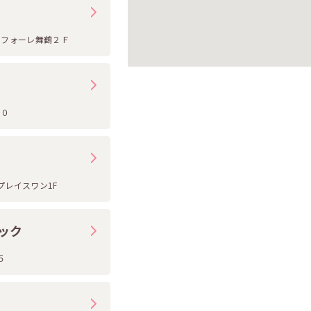
ラフォーレ舞鶴２Ｆ
１０
プレイスワン1F
ック
５