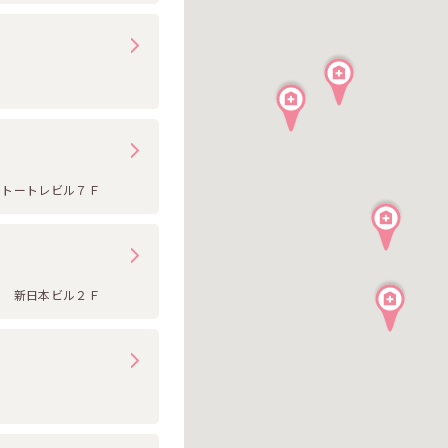
６
３トートレビル７Ｆ
２ 新日本ビル２Ｆ
８