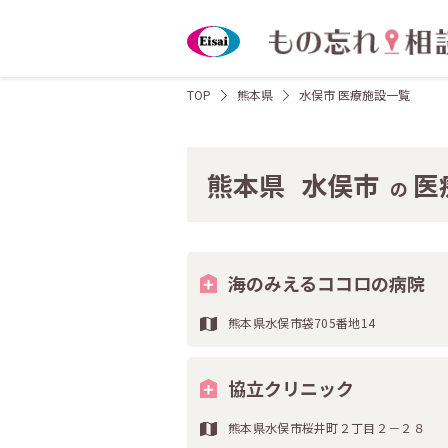
TOP
熊本県
水俣市 医療施設一覧
熊本県
水俣市
医
の
海のみえるココロの病院
熊本県水俣市袋705番地14
協立クリニック
熊本県水俣市桜井町２丁目２－２８