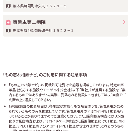
熊本県菊陽町津久礼２５２８－５
東熊本第二病院
熊本県菊池郡菊陽町辛川１９２３－１
「もの忘れ相談ナビ」のご利用に関する注意事項
「もの忘れ相談ナビ」は、掲載許可を受けた施設を掲載しております。特定の医
薬品を処方する施設やエーザイ株式会社（以下「当社」）が推奨する施設をご案
内するものではありません。実際に受診される施設につきましては、ご自身でご
判断の上、選択してください。
各掲載施設の検査項目は、各施設が対応可能な項目のうち、保険適用が認め
られているもののみを掲載しています。保険適用外のアミロイドPET検査も行
っていることがあり得ますのでご注意ください。また、脳脊髄液検査にはリン酸
化タウ蛋白検査およびアミロイドベータ検査が、脳画像検査にはCT検査、MRI
検査、SPECT検査およびアミロイドPET検査が含まれますが、これらのうちの
一部しか対応できない施設もございます。