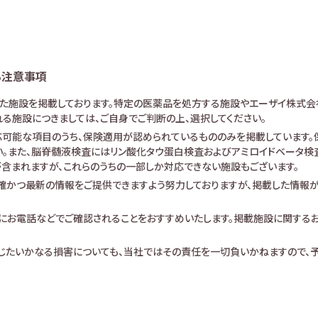
る注意事項
けた施設を掲載しております。特定の医薬品を処方する施設やエーザイ株式会
る施設につきましては、ご自身でご判断の上、選択してください。
可能な項目のうち、保険適用が認められているもののみを掲載しています。保
。また、脳脊髄液検査にはリン酸化タウ蛋白検査およびアミロイドベータ検査が
査が含まれますが、これらのうちの一部しか対応できない施設もございます。
確かつ最新の情報をご提供できますよう努力しておりますが、掲載した情報
にお電話などでご確認されることをおすすめいたします。掲載施設に関する
生じたいかなる損害についても、当社ではその責任を一切負いかねますので、予