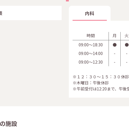
談
内科
時間
月
火
09:00〜18:30
●
●
09:00〜14:00
-
-
09:00〜12:30
-
-
※１２：３０～１５：３０休診
※木曜日：午後休診
※午前受付は12:20まで、午後受
の施設