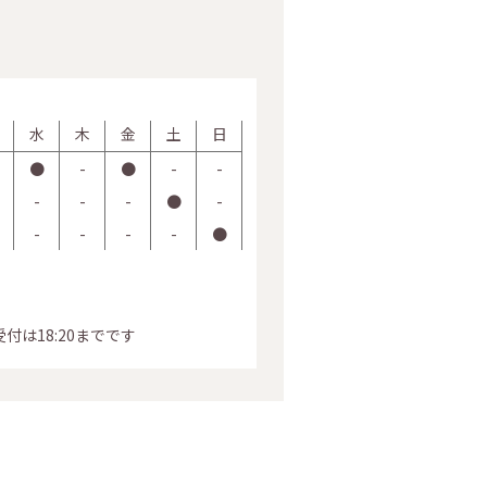
水
木
金
土
日
●
-
●
-
-
-
-
-
●
-
-
-
-
-
●
付は18:20までです