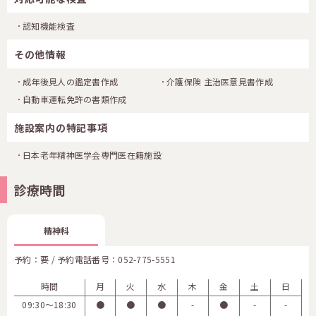
認知機能検査
その他情報
成年後見人の鑑定書作成
介護保険 主治医意見書作成
自動車運転免許の書類作成
施設案内の特記事項
日本老年精神医学会専門医在籍施設
診療時間
精神科
予約：要 / 予約電話番号：
052-775-5551
時間
月
火
水
木
金
土
日
09:30〜18:30
●
●
●
-
●
-
-