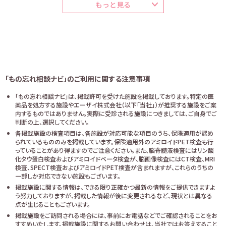
もっと見る
「もの忘れ相談ナビ」のご利用に関する注意事項
「もの忘れ相談ナビ」は、掲載許可を受けた施設を掲載しております。特定の医
薬品を処方する施設やエーザイ株式会社（以下「当社」）が推奨する施設をご案
内するものではありません。実際に受診される施設につきましては、ご自身でご
判断の上、選択してください。
各掲載施設の検査項目は、各施設が対応可能な項目のうち、保険適用が認め
られているもののみを掲載しています。保険適用外のアミロイドPET検査も行
っていることがあり得ますのでご注意ください。また、脳脊髄液検査にはリン酸
化タウ蛋白検査およびアミロイドベータ検査が、脳画像検査にはCT検査、MRI
検査、SPECT検査およびアミロイドPET検査が含まれますが、これらのうちの
一部しか対応できない施設もございます。
掲載施設に関する情報は、できる限り正確かつ最新の情報をご提供できますよ
う努力しておりますが、掲載した情報が後に変更されるなど、現状とは異なる
点が生じることもございます。
掲載施設をご訪問される場合には、事前にお電話などでご確認されることをお
すすめいたします。掲載施設に関するお問い合わせは、当社ではお答えすること