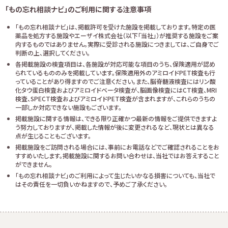
「もの忘れ相談ナビ」のご利用に関する注意事項
「もの忘れ相談ナビ」は、掲載許可を受けた施設を掲載しております。特定の医
薬品を処方する施設やエーザイ株式会社（以下「当社」）が推奨する施設をご案
内するものではありません。実際に受診される施設につきましては、ご自身でご
判断の上、選択してください。
各掲載施設の検査項目は、各施設が対応可能な項目のうち、保険適用が認め
られているもののみを掲載しています。保険適用外のアミロイドPET検査も行
っていることがあり得ますのでご注意ください。また、脳脊髄液検査にはリン酸
化タウ蛋白検査およびアミロイドベータ検査が、脳画像検査にはCT検査、MRI
検査、SPECT検査およびアミロイドPET検査が含まれますが、これらのうちの
一部しか対応できない施設もございます。
掲載施設に関する情報は、できる限り正確かつ最新の情報をご提供できますよ
う努力しておりますが、掲載した情報が後に変更されるなど、現状とは異なる
点が生じることもございます。
掲載施設をご訪問される場合には、事前にお電話などでご確認されることをお
すすめいたします。掲載施設に関するお問い合わせは、当社ではお答えすること
ができません。
「もの忘れ相談ナビ」のご利用によって生じたいかなる損害についても、当社で
はその責任を一切負いかねますので、予めご了承ください。