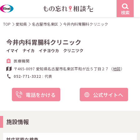
検索
TOP
愛知県
名古屋市名東区
今井内科胃腸科クリニック
今井内科胃腸科クリニック
イマイ ナイカ イチヨウカ クリニツク
医療機関
〒465-0097 愛知県名古屋市名東区平和が丘５丁目２７（
地図
）
052-771-3322
代表
電話をかける
公式サイトへ
施設情報
対応可能な検査