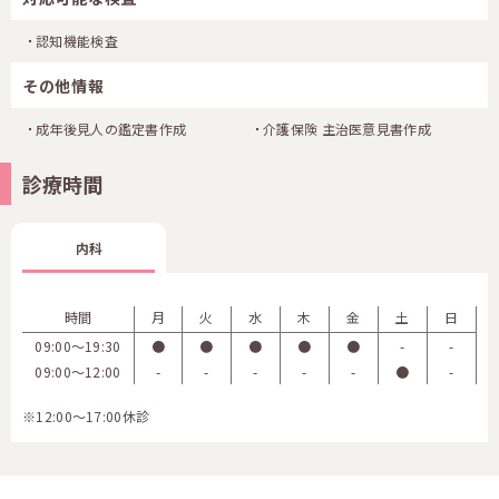
認知機能検査
その他情報
成年後見人の鑑定書作成
介護保険 主治医意見書作成
診療時間
内科
時間
月
火
水
木
金
土
日
09:00〜19:30
●
●
●
●
●
-
-
09:00〜12:00
-
-
-
-
-
●
-
※12:00～17:00休診