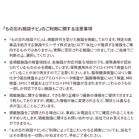
「もの忘れ相談ナビ」のご利用に関する注意事項
「もの忘れ相談ナビ」は、掲載許可を受けた施設を掲載しております。特定の医
薬品を処方する施設やエーザイ株式会社（以下「当社」）が推奨する施設をご案
内するものではありません。実際に受診される施設につきましては、ご自身でご
判断の上、選択してください。
各掲載施設の検査項目は、各施設が対応可能な項目のうち、保険適用が認め
られているもののみを掲載しています。保険適用外のアミロイドPET検査も行
っていることがあり得ますのでご注意ください。また、脳脊髄液検査にはリン酸
化タウ蛋白検査およびアミロイドベータ検査が、脳画像検査にはCT検査、MRI
検査、SPECT検査およびアミロイドPET検査が含まれますが、これらのうちの
一部しか対応できない施設もございます。
掲載施設に関する情報は、できる限り正確かつ最新の情報をご提供できますよ
う努力しておりますが、掲載した情報が後に変更されるなど、現状とは異なる
点が生じることもございます。
掲載施設をご訪問される場合には、事前にお電話などでご確認されることをお
すすめいたします。掲載施設に関するお問い合わせは、当社ではお答えすること
ができません。
「もの忘れ相談ナビ」のご利用によって生じたいかなる損害についても、当社で
はその責任を一切負いかねますので、予めご了承ください。