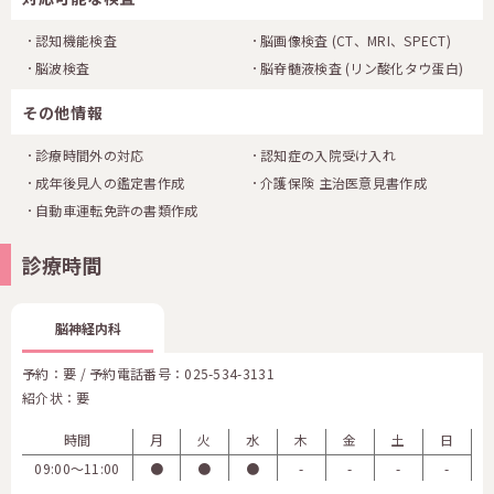
認知機能検査
脳画像検査
(CT、MRI、SPECT)
脳波検査
脳脊髄液検査
(リン酸化タウ蛋白)
その他情報
診療時間外の対応
認知症の入院受け入れ
成年後見人の鑑定書作成
介護保険 主治医意見書作成
自動車運転免許の書類作成
診療時間
脳神経内科
予約：要 / 予約電話番号：
025-534-3131
紹介状：要
時間
月
火
水
木
金
土
日
09:00〜11:00
●
●
●
-
-
-
-