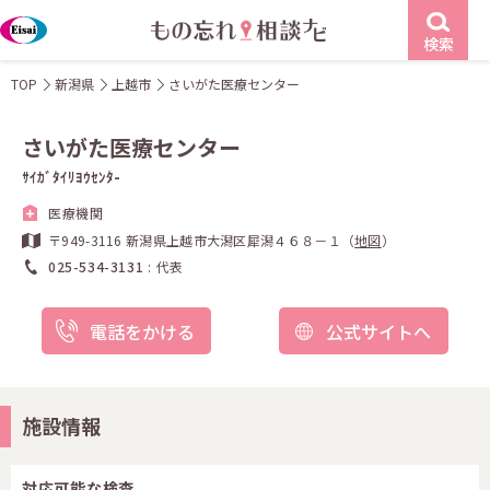
検索
TOP
新潟県
上越市
さいがた医療センター
さいがた医療センター
ｻｲｶﾞﾀｲﾘﾖｳｾﾝﾀ-
医療機関
〒949-3116 新潟県上越市大潟区犀潟４６８－１（
地図
）
025-534-3131
代表
電話をかける
公式サイトへ
施設情報
対応可能な検査