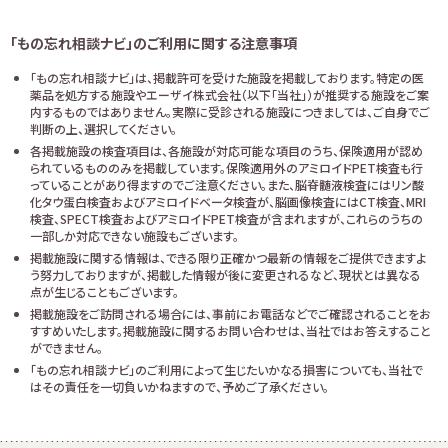
「もの忘れ相談ナビ」のご利用に関する注意事項
「もの忘れ相談ナビ」は、掲載許可を受けた施設を掲載しております。特定の医
薬品を処方する施設やエーザイ株式会社（以下「当社」）が推奨する施設をご案
内するものではありません。実際に受診される施設につきましては、ご自身でご
判断の上、選択してください。
各掲載施設の検査項目は、各施設が対応可能な項目のうち、保険適用が認め
られているもののみを掲載しています。保険適用外のアミロイドPET検査も行
っていることがあり得ますのでご注意ください。また、脳脊髄液検査にはリン酸
化タウ蛋白検査およびアミロイドベータ検査が、脳画像検査にはCT検査、MRI
検査、SPECT検査およびアミロイドPET検査が含まれますが、これらのうちの
一部しか対応できない施設もございます。
掲載施設に関する情報は、できる限り正確かつ最新の情報をご提供できますよ
う努力しておりますが、掲載した情報が後に変更されるなど、現状とは異なる
点が生じることもございます。
掲載施設をご訪問される場合には、事前にお電話などでご確認されることをお
すすめいたします。掲載施設に関するお問い合わせは、当社ではお答えすること
ができません。
「もの忘れ相談ナビ」のご利用によって生じたいかなる損害についても、当社で
はその責任を一切負いかねますので、予めご了承ください。