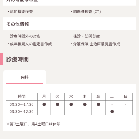
認知機能検査
脳画像検査
(CT)
その他情報
診療時間外の対応
往診・訪問診療
成年後見人の鑑定書作成
介護保険 主治医意見書作成
診療時間
内科
時間
月
火
水
木
金
土
日
09:30〜17:30
●
●
●
●
●
-
-
09:30〜12:30
-
-
-
-
-
●
-
※第2土曜日、第4土曜日は休診