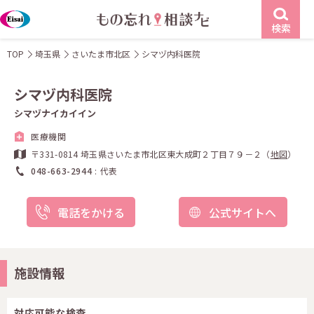
検索
TOP
埼玉県
さいたま市北区
シマヅ内科医院
シマヅ内科医院
シマヅナイカイイン
医療機関
〒331-0814 埼玉県さいたま市北区東大成町２丁目７９－２（
地図
）
048-663-2944
代表
電話をかける
公式サイトへ
施設情報
対応可能な検査