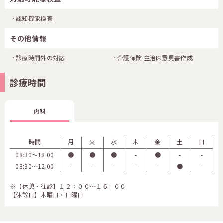
認知機能検査
その他情報
診療時間外の対応
介護保険 主治医意見書作成
診療時間
内科
時間
月
火
水
木
金
土
日
08:30〜18:00
●
●
●
-
●
-
-
08:30〜12:00
-
-
-
-
-
●
-
※【休憩・往診】１２：００～１６：００
【休診日】木曜日・日曜日