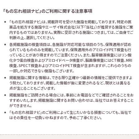
「もの忘れ相談ナビ」のご利用に関する注意事項
「もの忘れ相談ナビ」は、掲載許可を受けた施設を掲載しております。特定の医
薬品を処方する施設やエーザイ株式会社（以下「当社」）が推奨する施設をご案
内するものではありません。実際に受診される施設につきましては、ご自身でご
判断の上、選択してください。
各掲載施設の検査項目は、各施設が対応可能な項目のうち、保険適用が認め
られているもののみを掲載しています。保険適用外のアミロイドPET検査も行
っていることがあり得ますのでご注意ください。また、脳脊髄液検査にはリン酸
化タウ蛋白検査およびアミロイドベータ検査が、脳画像検査にはCT検査、MRI
検査、SPECT検査およびアミロイドPET検査が含まれますが、これらのうちの
一部しか対応できない施設もございます。
掲載施設に関する情報は、できる限り正確かつ最新の情報をご提供できますよ
う努力しておりますが、掲載した情報が後に変更されるなど、現状とは異なる
点が生じることもございます。
掲載施設をご訪問される場合には、事前にお電話などでご確認されることをお
すすめいたします。掲載施設に関するお問い合わせは、当社ではお答えすること
ができません。
「もの忘れ相談ナビ」のご利用によって生じたいかなる損害についても、当社で
はその責任を一切負いかねますので、予めご了承ください。