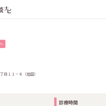
へ
央４丁目１１－６（
地図
）
診療時間