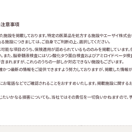
る注意事項
けた施設を掲載しております。特定の医薬品を処方する施設やエーザイ株式会
る施設につきましては、ご自身でご判断の上、選択してください。
可能な項目のうち、保険適用が認められているもののみを掲載しています。保
。また、脳脊髄液検査にはリン酸化タウ蛋白検査およびアミロイドベータ検査が
査が含まれますが、これらのうちの一部しか対応できない施設もございます。
確かつ最新の情報をご提供できますよう努力しておりますが、掲載した情報
にお電話などでご確認されることをおすすめいたします。掲載施設に関する
生じたいかなる損害についても、当社ではその責任を一切負いかねますので、予