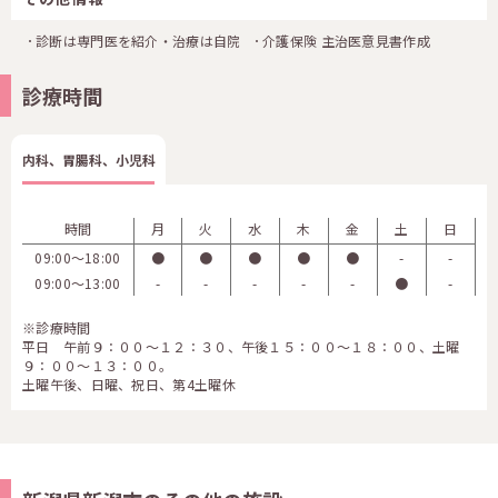
診断は専門医を紹介・治療は自院
介護保険 主治医意見書作成
診療時間
内科、胃腸科、小児科
時間
月
火
水
木
金
土
日
09:00〜18:00
●
●
●
●
●
-
-
09:00〜13:00
-
-
-
-
-
●
-
※診療時間
平日 午前９：００～１２：３０、午後１５：００～１８：００、土曜
９：００～１３：００。
土曜午後、日曜、祝日、第4土曜休