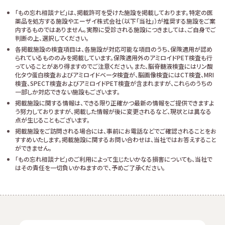
「もの忘れ相談ナビ」は、掲載許可を受けた施設を掲載しております。特定の医
薬品を処方する施設やエーザイ株式会社（以下「当社」）が推奨する施設をご案
内するものではありません。実際に受診される施設につきましては、ご自身でご
判断の上、選択してください。
各掲載施設の検査項目は、各施設が対応可能な項目のうち、保険適用が認め
られているもののみを掲載しています。保険適用外のアミロイドPET検査も行
っていることがあり得ますのでご注意ください。また、脳脊髄液検査にはリン酸
化タウ蛋白検査およびアミロイドベータ検査が、脳画像検査にはCT検査、MRI
検査、SPECT検査およびアミロイドPET検査が含まれますが、これらのうちの
一部しか対応できない施設もございます。
掲載施設に関する情報は、できる限り正確かつ最新の情報をご提供できますよ
う努力しておりますが、掲載した情報が後に変更されるなど、現状とは異なる
点が生じることもございます。
掲載施設をご訪問される場合には、事前にお電話などでご確認されることをお
すすめいたします。掲載施設に関するお問い合わせは、当社ではお答えすること
ができません。
「もの忘れ相談ナビ」のご利用によって生じたいかなる損害についても、当社で
はその責任を一切負いかねますので、予めご了承ください。