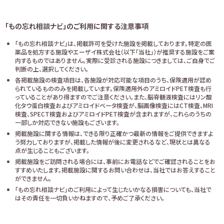
「もの忘れ相談ナビ」のご利用に関する注意事項
「もの忘れ相談ナビ」は、掲載許可を受けた施設を掲載しております。特定の医
薬品を処方する施設やエーザイ株式会社（以下「当社」）が推奨する施設をご案
内するものではありません。実際に受診される施設につきましては、ご自身でご
判断の上、選択してください。
各掲載施設の検査項目は、各施設が対応可能な項目のうち、保険適用が認め
られているもののみを掲載しています。保険適用外のアミロイドPET検査も行
っていることがあり得ますのでご注意ください。また、脳脊髄液検査にはリン酸
化タウ蛋白検査およびアミロイドベータ検査が、脳画像検査にはCT検査、MRI
検査、SPECT検査およびアミロイドPET検査が含まれますが、これらのうちの
一部しか対応できない施設もございます。
掲載施設に関する情報は、できる限り正確かつ最新の情報をご提供できますよ
う努力しておりますが、掲載した情報が後に変更されるなど、現状とは異なる
点が生じることもございます。
掲載施設をご訪問される場合には、事前にお電話などでご確認されることをお
すすめいたします。掲載施設に関するお問い合わせは、当社ではお答えすること
ができません。
「もの忘れ相談ナビ」のご利用によって生じたいかなる損害についても、当社で
はその責任を一切負いかねますので、予めご了承ください。