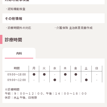
認知機能検査
その他情報
診療時間外の対応
介護保険 主治医意見書作成
診療時間
内科
時間
月
火
水
木
金
土
日
09:00〜18:00
●
●
-
●
●
-
-
09:00〜12:00
-
-
●
-
-
●
-
※診療時間
午前：９：００～１２：００、午後：１４：００～１８：００
休診：水土午後、日祝祭