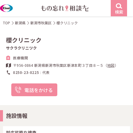
検索
TOP
新潟県
新潟市秋葉区
櫻クリニック
櫻クリニック
サクラクリニツク
医療機関
〒956-0864 新潟県新潟市秋葉区新津本町３丁目８－５（
地図
）
0250-23-0225
代表
電話をかける
施設情報
対応可能な検査