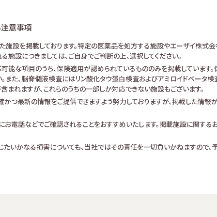
る注意事項
けた施設を掲載しております。特定の医薬品を処方する施設やエーザイ株式会
る施設につきましては、ご自身でご判断の上、選択してください。
可能な項目のうち、保険適用が認められているもののみを掲載しています。保
。また、脳脊髄液検査にはリン酸化タウ蛋白検査およびアミロイドベータ検査が
査が含まれますが、これらのうちの一部しか対応できない施設もございます。
確かつ最新の情報をご提供できますよう努力しておりますが、掲載した情報
にお電話などでご確認されることをおすすめいたします。掲載施設に関する
生じたいかなる損害についても、当社ではその責任を一切負いかねますので、予