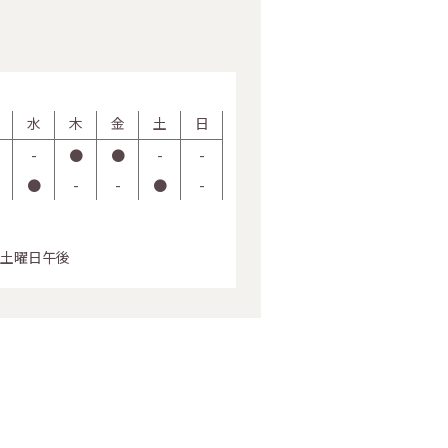
水
木
金
土
日
-
●
●
-
-
●
-
-
●
-
土曜日午後