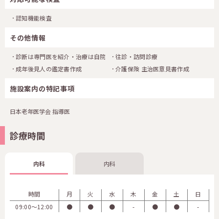
認知機能検査
その他情報
診断は専門医を紹介・治療は自院
往診・訪問診療
成年後見人の鑑定書作成
介護保険 主治医意見書作成
施設案内の特記事項
日本老年医学会 指導医
診療時間
内科
内科
時間
月
火
水
木
金
土
日
09:00〜12:00
●
●
●
-
●
●
-