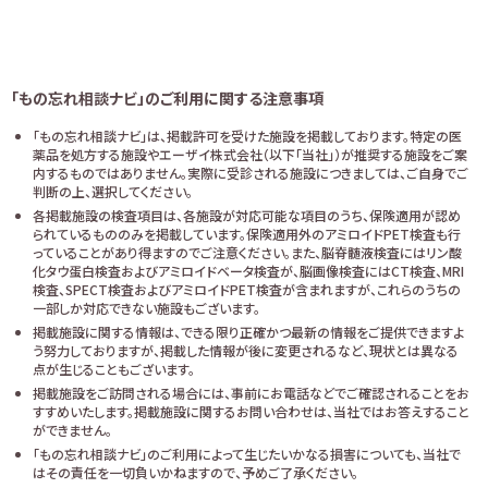
「もの忘れ相談ナビ」のご利用に関する注意事項
「もの忘れ相談ナビ」は、掲載許可を受けた施設を掲載しております。特定の医
薬品を処方する施設やエーザイ株式会社（以下「当社」）が推奨する施設をご案
内するものではありません。実際に受診される施設につきましては、ご自身でご
判断の上、選択してください。
各掲載施設の検査項目は、各施設が対応可能な項目のうち、保険適用が認め
られているもののみを掲載しています。保険適用外のアミロイドPET検査も行
っていることがあり得ますのでご注意ください。また、脳脊髄液検査にはリン酸
化タウ蛋白検査およびアミロイドベータ検査が、脳画像検査にはCT検査、MRI
検査、SPECT検査およびアミロイドPET検査が含まれますが、これらのうちの
一部しか対応できない施設もございます。
掲載施設に関する情報は、できる限り正確かつ最新の情報をご提供できますよ
う努力しておりますが、掲載した情報が後に変更されるなど、現状とは異なる
点が生じることもございます。
掲載施設をご訪問される場合には、事前にお電話などでご確認されることをお
すすめいたします。掲載施設に関するお問い合わせは、当社ではお答えすること
ができません。
「もの忘れ相談ナビ」のご利用によって生じたいかなる損害についても、当社で
はその責任を一切負いかねますので、予めご了承ください。