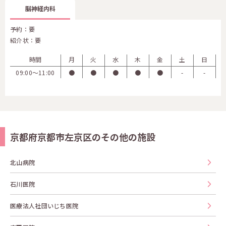
脳神経内科
予約：要
紹介状：要
時間
月
火
水
木
金
土
日
09:00〜11:00
●
●
●
●
●
-
-
京都府京都市左京区のその他の施設
北山病院
石川医院
医療法人社団いじち医院