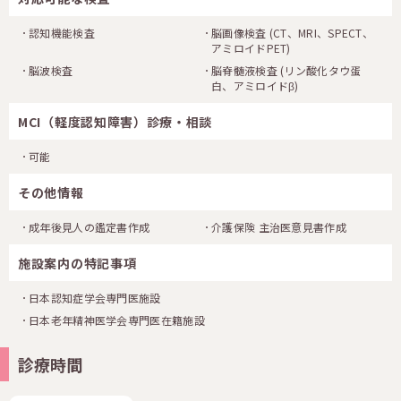
認知機能検査
脳画像検査
(CT、MRI、SPECT、
アミロイドPET)
脳波検査
脳脊髄液検査
(リン酸化タウ蛋
白、アミロイドβ)
MCI（軽度認知障害）診療・相談
可能
その他情報
成年後見人の鑑定書作成
介護保険 主治医意見書作成
施設案内の特記事項
日本認知症学会専門医施設
日本老年精神医学会専門医在籍施設
診療時間