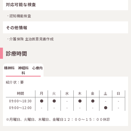
対応可能な検査
認知機能検査
その他情報
介護保険 主治医意見書作成
診療時間
精神科 神経科 心療内
科
紹介状：要
時間
月
火
水
木
金
土
日
09:00〜18:30
●
●
-
●
●
-
-
09:00〜12:00
-
-
-
-
-
●
-
※月曜日、火曜日、木曜日、金曜日１２：００～１５：００休診