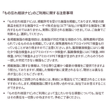
「もの忘れ相談ナビ」のご利用に関する注意事項
「もの忘れ相談ナビ」は、掲載許可を受けた施設を掲載しております。特定の医
薬品を処方する施設やエーザイ株式会社（以下「当社」）が推奨する施設をご案
内するものではありません。実際に受診される施設につきましては、ご自身でご
判断の上、選択してください。
各掲載施設の検査項目は、各施設が対応可能な項目のうち、保険適用が認め
られているもののみを掲載しています。保険適用外のアミロイドPET検査も行
っていることがあり得ますのでご注意ください。また、脳脊髄液検査にはリン酸
化タウ蛋白検査およびアミロイドベータ検査が、脳画像検査にはCT検査、MRI
検査、SPECT検査およびアミロイドPET検査が含まれますが、これらのうちの
一部しか対応できない施設もございます。
掲載施設に関する情報は、できる限り正確かつ最新の情報をご提供できますよ
う努力しておりますが、掲載した情報が後に変更されるなど、現状とは異なる
点が生じることもございます。
掲載施設をご訪問される場合には、事前にお電話などでご確認されることをお
すすめいたします。掲載施設に関するお問い合わせは、当社ではお答えすること
ができません。
「もの忘れ相談ナビ」のご利用によって生じたいかなる損害についても、当社で
はその責任を一切負いかねますので、予めご了承ください。