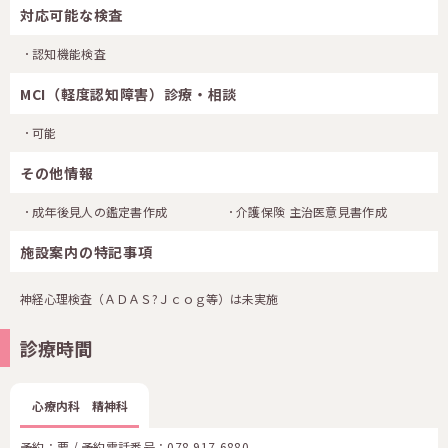
対応可能な検査
認知機能検査
MCI（軽度認知障害）診療・相談
可能
その他情報
成年後見人の鑑定書作成
介護保険 主治医意見書作成
施設案内の特記事項
神経心理検査（ＡＤＡＳ?Ｊｃｏｇ等）は未実施
診療時間
心療内科 精神科
予約：要 / 予約電話番号：
078-917-6880