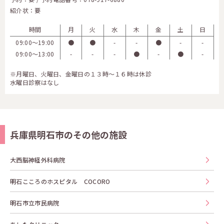
紹介状：要
時間
月
火
水
木
金
土
日
09:00〜19:00
●
●
-
-
●
-
-
09:00〜13:00
-
-
-
●
-
●
-
※月曜日、火曜日、金曜日の１３時～１６時は休診
水曜日診察はなし
兵庫県明石市のその他の施設
大西脳神経外科病院
明石こころのホスピタル COCORO
明石市立市民病院