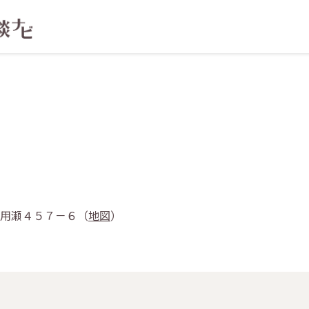
瀬町用瀬４５７－６（
地図
）